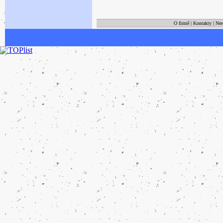
O firmě
|
Kontakty
|
Ner