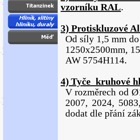
vzorníku RAL
.
3) Protiskluzové Al
Od síly 1,5 mm d
1250x2500mm, 150
AW 5754H114.
4) Tyče kruhové hl
V rozměrech od
Ø
2007, 2024, 5083,
dodat dle přání zá