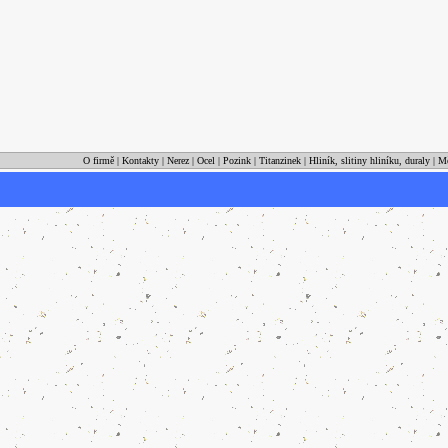
O firmě
|
Kontakty
|
Nerez
|
Ocel
|
Pozink
|
Titanzinek
|
Hliník, slitiny hliníku, duraly
|
M