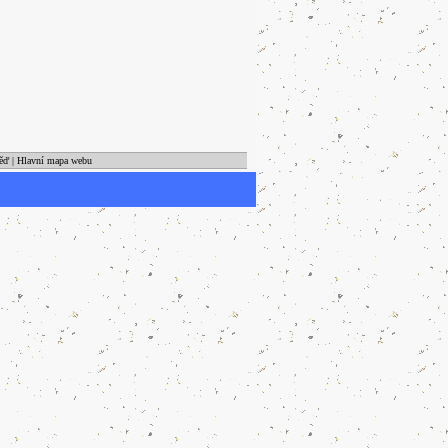
ěď
|
Hlavní mapa webu