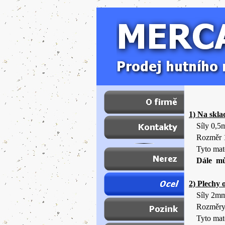
1) Na skla
Síly 0,
Rozměr 
Tyto mat
Dále mů
2) Plechy 
Síly 2
m
Rozměry
Tyto mat